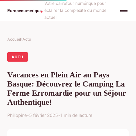
Votre carrefour numérique pour
éclairer la complexité du monde
actuel
Accueil
›
Actu
ACTU
Vacances en Plein Air au Pays
Basque: Découvrez le Camping La
Ferme Erromardie pour un Séjour
Authentique!
Philippine
•
5 février 2025
•
1 min de lecture