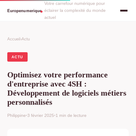
Votre carrefour numérique pour
éclairer la complexité du monde
actuel
Accueil
›
Actu
ACTU
Optimisez votre performance
d'entreprise avec 4SH :
Développement de logiciels métiers
personnalisés
Philippine
•
3 février 2025
•
1 min de lecture