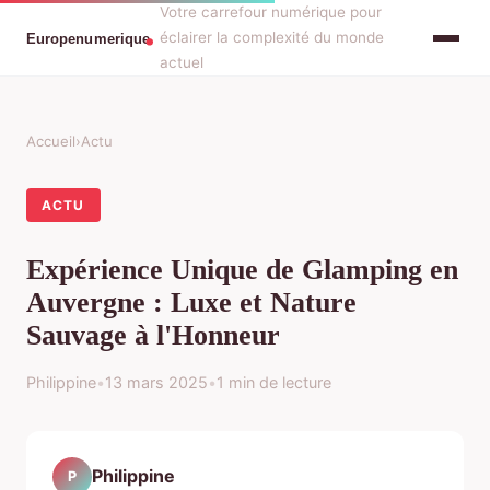
Votre carrefour numérique pour
éclairer la complexité du monde
actuel
Accueil
›
Actu
ACTU
Expérience Unique de Glamping en
Auvergne : Luxe et Nature
Sauvage à l'Honneur
Philippine
•
13 mars 2025
•
1 min de lecture
Philippine
P