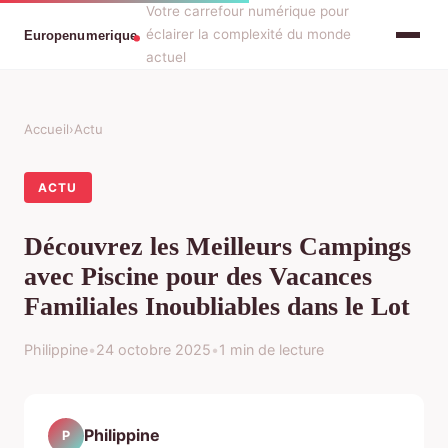
Votre carrefour numérique pour
éclairer la complexité du monde
actuel
Accueil
›
Actu
ACTU
Découvrez les Meilleurs Campings
avec Piscine pour des Vacances
Familiales Inoubliables dans le Lot
Philippine
•
24 octobre 2025
•
1 min de lecture
Philippine
P